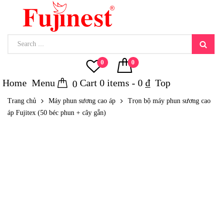
0
0
Home
Menu
Cart
0
items -
0
₫
Top
0
Trang chủ
Máy phun sương cao áp
Trọn bộ máy phun sương cao
áp Fujitex (50 béc phun + cây gắn)