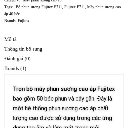
Category:
Máy phun sương cao áp
Tags:
Bộ phun sương Fujitex F711
,
Fujitex F711
,
Máy phun sương cao
áp 40 béc
Brands:
Fujitex
Mô tả
Thông tin bổ sung
Đánh giá (0)
Brands (1)
Trọn bộ máy phun sương cao áp Fujitex
bao gồm 50 béc phun và cây gắn. Đây là
một hệ thống phun sương cao áp chất
lượng cao được sử dụng trong các ứng
dụng tạo ẩm và làm mát trong môi