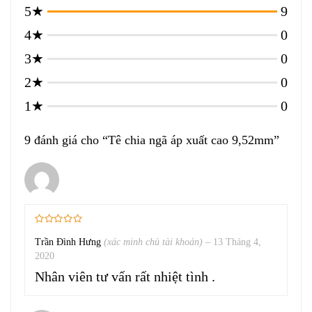
5★
9
4★
0
3★
0
2★
0
1★
0
9 đánh giá cho
Tê chia ngã áp xuất cao 9,52mm
Trần Đình Hưng
(xác minh chủ tài khoản)
–
13 Tháng 4,
2020
Nhân viên tư vấn rất nhiệt tình .