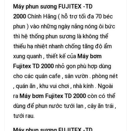
Máy phun sương FUJITEX -TD
2000
Chính Hãng ( hỗ trợ tối đa 70 béc
phun ) vào những ngày nắng nóng ôi bức
thì hệ thống phun sương là không thể
thiếu hạ nhiệt nhanh chống tăng độ ẩm
xung quanh , thiết kế của
Máy bơm
Fujitex TD 2000
nhỏ gọn phù hợp dùng
cho các quán cafe , sân vườn . phòng nét
, quán ăn , khu vui chơi , nhà kính . Ngoài
ra
Máy bơm Fujitex TD 2000
còn có thể
dùng để phun nước tưới lan , cây ăn trái ,
tưới rau.
Máy phun sương FUJITEX -TD