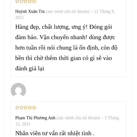
Huỳnh Xuân Tín
(xác minh chủ tài khoản)
–
12 Tháng 9,
2021
Hàng đẹp, chất lượng, ưng ý! Đóng gói
đảm bảo. Vận chuyển nhanh! dùng được
hơn tuần rồi nói chung là ổn định, còn độ
bền thì chờ thêm thời gian có gì sẽ vào
đánh giá lại
Phạm Thị Phương Anh
(xác minh chủ tài khoản)
–
5 Tháng
12, 2021
Nhân viên tư vấn rất nhiệt tình .