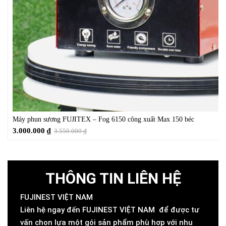
Máy phun sương FUJITEX – Fog 6150 công xuất Max 150 béc
3.000.000
₫
3.550.000
₫
THÔNG TIN LIÊN HỆ
FUJINEST VIỆT NAM
Liên hệ ngay đến FUJINEST VIỆT NAM để được tư
vấn chọn lựa một gói sản phẩm phù hợp với nhu