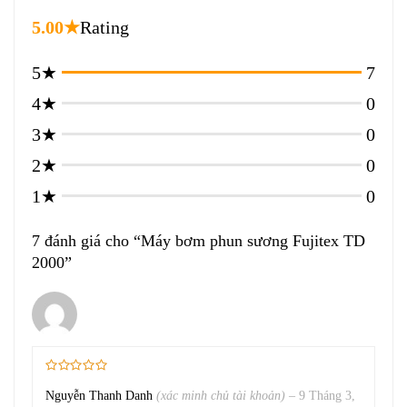
5.00★
Rating
5★
7
4★
0
3★
0
2★
0
1★
0
7 đánh giá cho
Máy bơm phun sương Fujitex TD
2000
Nguyễn Thanh Danh
(xác minh chủ tài khoản)
–
9 Tháng 3,