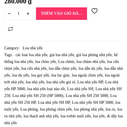
280.000
₫
THÊM VÀO GIỎ HÀNG
Category:
Loa nhà yến
Tags:
các loại loa nhà yến
,
giá loa nhà yến
,
giá loa phóng nhà yến
,
hệ
thống loa nhà yến
,
loa chim yến
,
Loa chùm
,
loa chùm nhà yến
,
loa cửa
chim yến
,
loa cửa nhà yến
,
loa dẫn chim yến
,
loa dẫn dụ yến
,
loa dẫn nhà
yến
,
loa dụ yến
,
loa gọi yến
,
loa lục giác
,
loa ngoài chim yến
,
loa ngoài
trời nhà yến
,
loa nhà yến
,
loa nhà yến giá rẻ
,
Loa nhà yến HP
,
Loa nhà
yến HP 5000
,
loa nhà yến loại nào tốt
,
Loa nhà yến SH
,
Loa nhà yến SH
250
,
Loa nhà yến SH 250 (HP 5000)
,
Loa nhà yến SH 250 5000
,
Loa
nhà yến SH 250 HP
,
Loa nhà yến SH HP
,
Loa nhà yến SH HP 5000
,
loa
nuôi yến
,
Loa phóng
,
loa phóng chim yến
,
loa phóng nhà yến
,
loa ru
,
loa
ru nhà yến
,
loa thạch anh nhà yến
,
loa treble nuôi yến
,
loa yến
,
đi dây loa
nhà yến