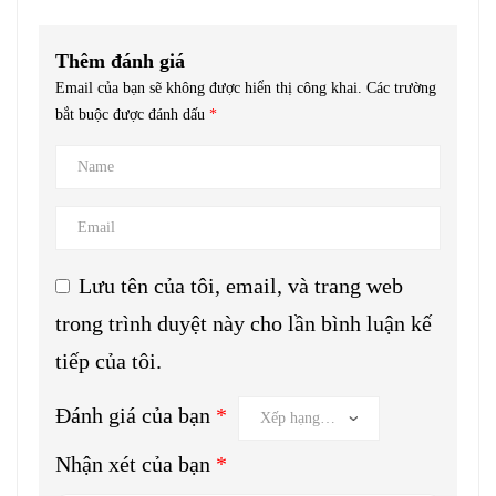
Thêm đánh giá
Email của bạn sẽ không được hiển thị công khai.
Các trường
bắt buộc được đánh dấu
*
Lưu tên của tôi, email, và trang web
trong trình duyệt này cho lần bình luận kế
tiếp của tôi.
Đánh giá của bạn
*
Nhận xét của bạn
*