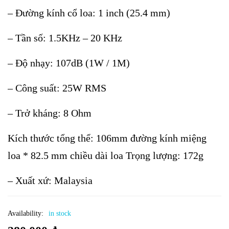
– Đường kính cổ loa: 1 inch (25.4 mm)
– Tần số: 1.5KHz – 20 KHz
– Độ nhạy: 107dB (1W / 1M)
– Công suất: 25W RMS
– Trở kháng: 8 Ohm
Kích thước tổng thể: 106mm đường kính miệng
loa * 82.5 mm chiều dài loa Trọng lượng: 172g
– Xuất xứ: Malaysia
Availability:
in stock