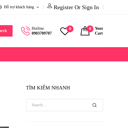
Register Or Sign In
Hỗ trợ khách hàng
Hotline:
Your
0
0
arch
0903709707
Cart
TÌM KIẾM NHANH