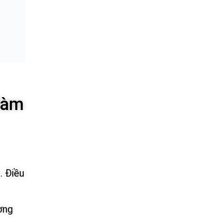
làm
. Điều
ơng