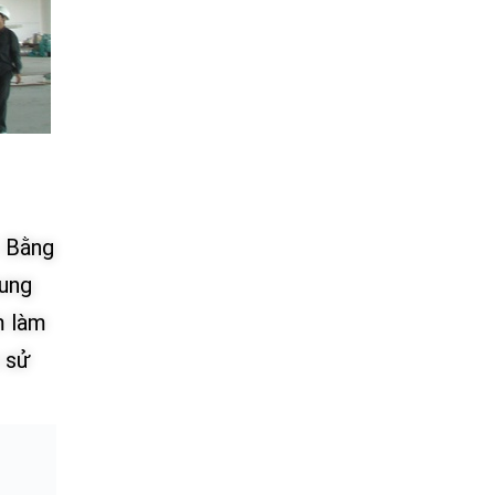
. Bằng
xung
m làm
c sử