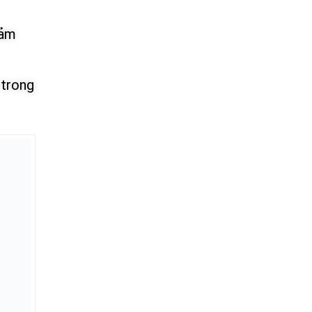
iảm
 trong