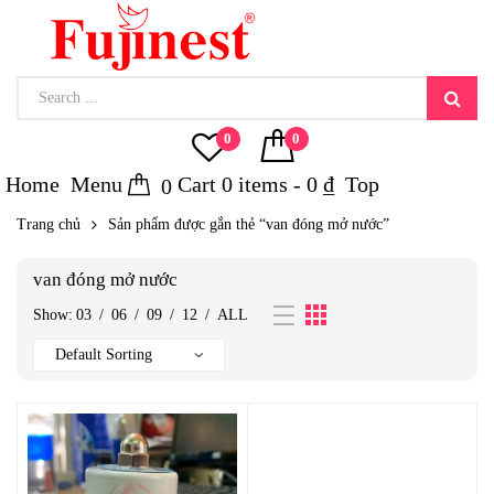
0
0
Home
Menu
Cart
0
items -
0
₫
Top
0
Trang chủ
Sản phẩm được gắn thẻ “van đóng mở nước”
van đóng mở nước
Show:
03
/
06
/
09
/
12
/
ALL