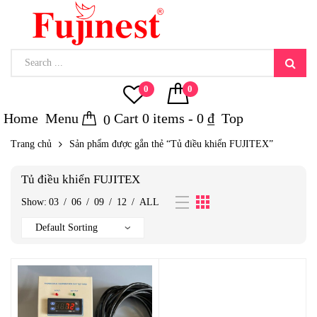
0
0
Home
Menu
Cart
0
items -
0
₫
Top
0
Trang chủ
Sản phẩm được gắn thẻ “Tủ điều khiển FUJITEX”
Tủ điều khiển FUJITEX
Show:
03
/
06
/
09
/
12
/
ALL