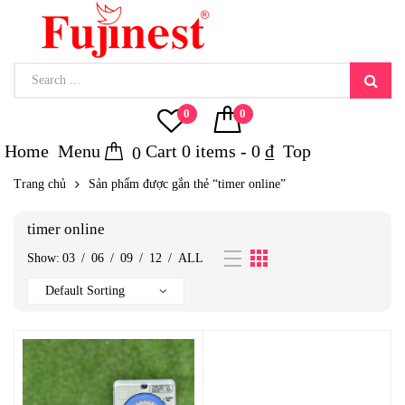
0
0
Home
Menu
Cart
0
items -
0
₫
Top
0
Trang chủ
Sản phẩm được gắn thẻ “timer online”
timer online
Show:
03
/
06
/
09
/
12
/
ALL