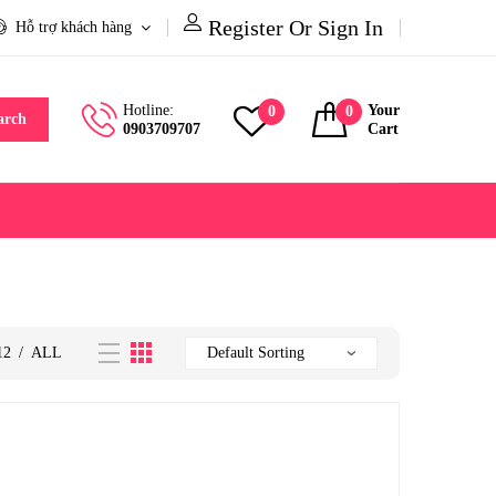
Register Or Sign In
Hỗ trợ khách hàng
Hotline:
Your
0
0
arch
0903709707
Cart
12
/
ALL