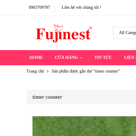
0903709707
Liên hệ với chúng tôi !
HOME
CỬA HÀNG
TIN TỨC
LIÊN
Trang chủ
Sản phẩm được gắn thẻ “timer counter”
timer counter