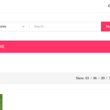
Se
 HỆ
Show:
03
/
06
/
09
/