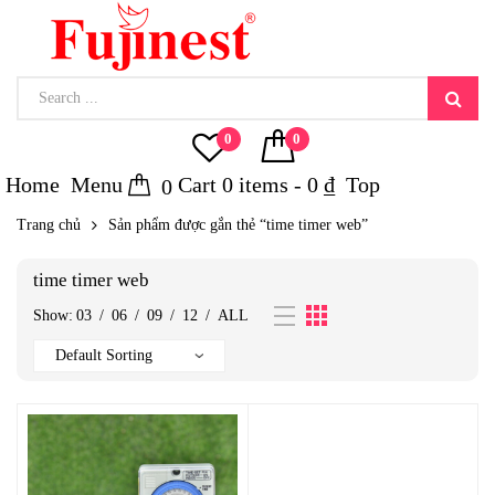
0
0
Home
Menu
Cart
0
items -
0
₫
Top
0
Trang chủ
Sản phẩm được gắn thẻ “time timer web”
time timer web
Show:
03
/
06
/
09
/
12
/
ALL