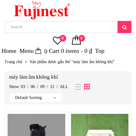
0
0
Home
Menu
Cart
0
items -
0
₫
Top
0
Trang chủ
Sản phẩm được gắn thẻ “máy làm ẩm không khí”
máy làm ẩm không khí
Show:
03
/
06
/
09
/
12
/
ALL