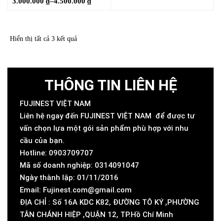
3.000.000
₫
–
4.500.000
₫
Hiển thị tất cả 3 kết quả
THÔNG TIN LIÊN HỆ
FUJINEST VIỆT NAM
Liên hệ ngay đến FUJINEST VIỆT NAM để được tư
vấn chọn lựa một gói sản phẩm phù hợp với nhu
cầu của bạn.
Hotline: 0903709707
Mã số doanh nghiệp: 0314091047
Ngày thành lập: 01/11/2016
Email: Fujinest.com@gmail.com
ĐỊA CHỈ : Số 16A KDC K82, ĐƯỜNG TÔ KÝ ,PHƯỜNG
TÂN CHÁNH HIỆP ,QUẬN 12, TP.Hồ Chí Minh