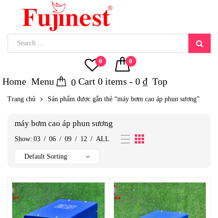
0
0
Home
Menu
Cart
0
items -
0
₫
Top
0
Trang chủ
Sản phẩm được gắn thẻ “máy bơm cao áp phun sương”
máy bơm cao áp phun sương
Show:
03
/
06
/
09
/
12
/
ALL