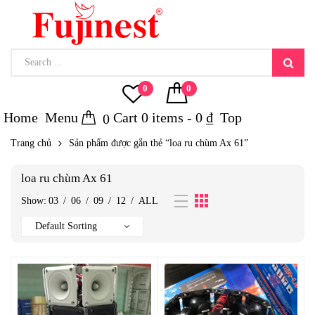
0
0
Home
Menu
Cart
0
items -
0
₫
Top
0
Trang chủ
Sản phẩm được gắn thẻ “loa ru chùm Ax 61”
loa ru chùm Ax 61
Show:
03
/
06
/
09
/
12
/
ALL