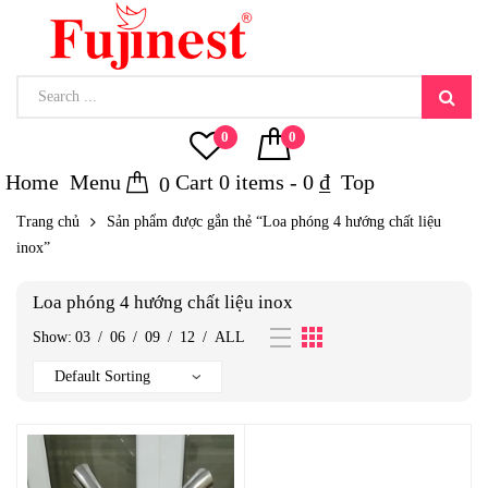
0
0
Home
Menu
Cart
0
items -
0
₫
Top
0
Trang chủ
Sản phẩm được gắn thẻ “Loa phóng 4 hướng chất liệu
inox”
Loa phóng 4 hướng chất liệu inox
Show:
03
/
06
/
09
/
12
/
ALL