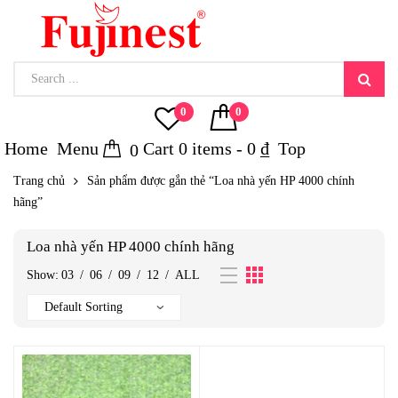
0
0
Home
Menu
Cart
0
items -
0
₫
Top
0
Trang chủ
Sản phẩm được gắn thẻ “Loa nhà yến HP 4000 chính
hãng”
Loa nhà yến HP 4000 chính hãng
Show:
03
/
06
/
09
/
12
/
ALL