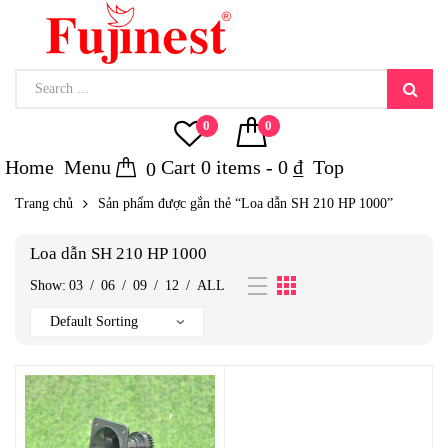
0
0
Home
Menu
Cart
0
items -
0
₫
Top
0
Trang chủ
Sản phẩm được gắn thẻ “Loa dẫn SH 210 HP 1000”
Loa dẫn SH 210 HP 1000
Show:
03
/
06
/
09
/
12
/
ALL