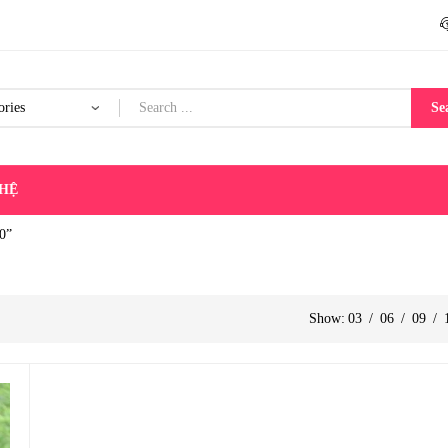
Se
 HỆ
0”
Show:
03
/
06
/
09
/