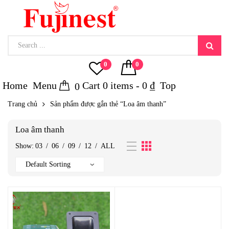
0
0
Home
Menu
Cart
0
items -
0
₫
Top
0
Trang chủ
Sản phẩm được gắn thẻ “Loa âm thanh”
Loa âm thanh
Show:
03
/
06
/
09
/
12
/
ALL