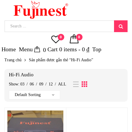
0
0
Home
Menu
Cart
0
items -
0
₫
Top
0
Trang chủ
Sản phẩm được gắn thẻ “Hi-Fi Audio”
Hi-Fi Audio
Show:
03
/
06
/
09
/
12
/
ALL