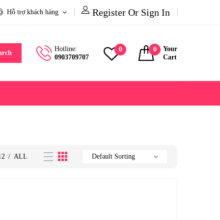
Register Or Sign In
Hỗ trợ khách hàng
Hotline:
Your
0
0
arch
0903709707
Cart
12
/
ALL