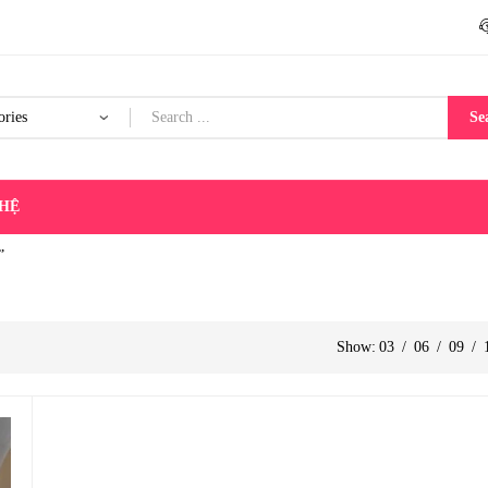
Se
 HỆ
”
Show:
03
/
06
/
09
/