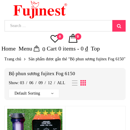
0
0
Home
Menu
Cart
0
items -
0
₫
Top
0
Trang chủ
Sản phẩm được gắn thẻ “Bộ phun sương fujitex Fog 6150”
Bộ phun sương fujitex Fog 6150
Show:
03
/
06
/
09
/
12
/
ALL