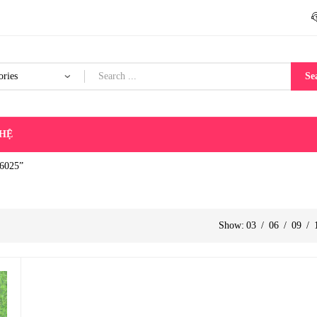
Se
 HỆ
 6025”
Show:
03
/
06
/
09
/