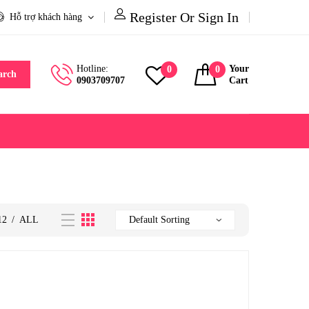
Register Or Sign In
Hỗ trợ khách hàng
Hotline:
Your
0
0
arch
0903709707
Cart
12
/
ALL