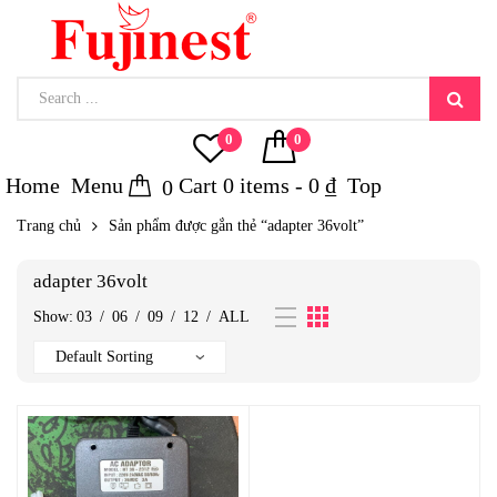
0
0
Home
Menu
Cart
0
items -
0
₫
Top
0
Trang chủ
Sản phẩm được gắn thẻ “adapter 36volt”
adapter 36volt
Show:
03
/
06
/
09
/
12
/
ALL