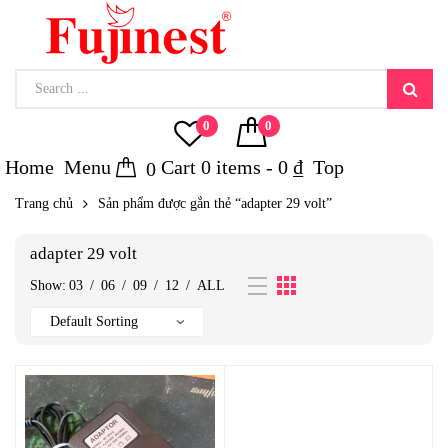
0
0
Home
Menu
Cart
0
items -
0
₫
Top
0
Trang chủ
Sản phẩm được gắn thẻ “adapter 29 volt”
adapter 29 volt
Show:
03
/
06
/
09
/
12
/
ALL