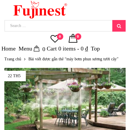
0
0
Home
Menu
Cart
0
items -
0
₫
Top
0
Trang chủ
Bài viết được gắn thẻ “máy bơm phun sương tưới cây”
22 TH5